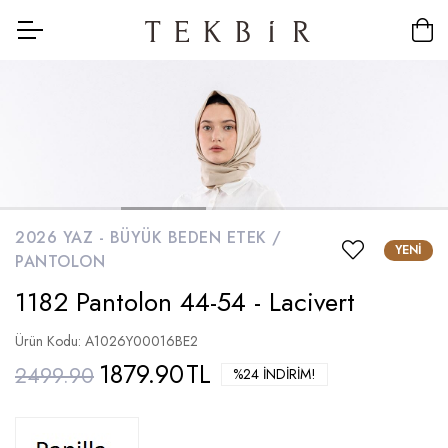
2026 YAZ -
BÜYÜK BEDEN ETEK /
YENI
PANTOLON
1182 Pantolon 44-54 - Lacivert
Ürün Kodu: A1026Y00016BE2
1879.90
TL
2499.90
%24 İNDIRIM!