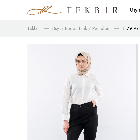
Giy
Tekbir
Büyük Beden Etek / Pantolon
1179 Pan