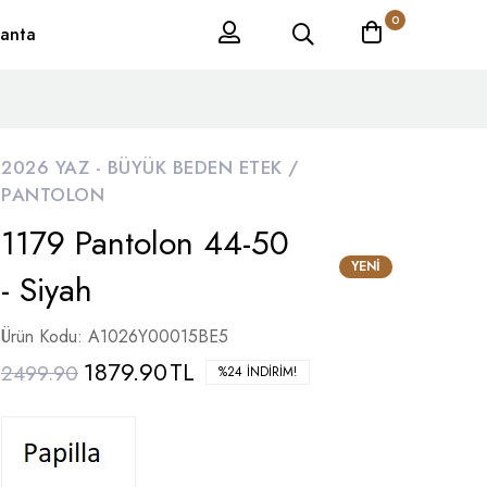
0
anta
2026 YAZ -
BÜYÜK BEDEN ETEK /
PANTOLON
1179 Pantolon 44-50
YENI
- Siyah
Ürün Kodu: A1026Y00015BE5
1879.90
TL
2499.90
%24 İNDIRIM!