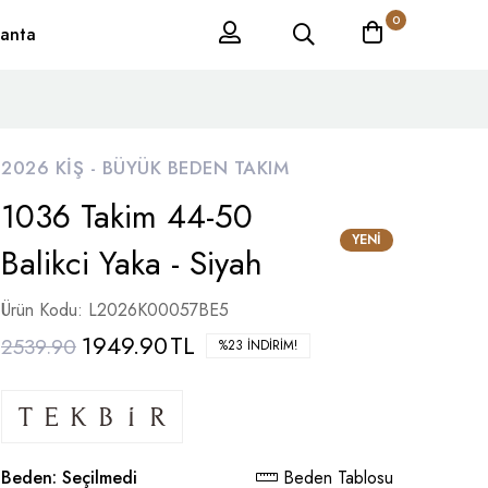
0
anta
2026 KIŞ -
BÜYÜK BEDEN TAKIM
1036 Takim 44-50
YENI
Balikci Yaka - Siyah
Ürün Kodu: L2026K00057BE5
1949.90
TL
2539.90
%23 İNDIRIM!
Beden:
Seçilmedi
Beden Tablosu