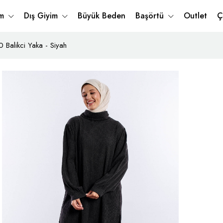
im
Dış Giyim
Büyük Beden
Başörtü
Outlet
Ç
Balikci Yaka - Siyah