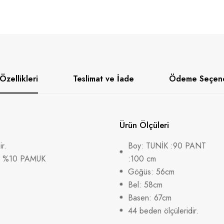
Özellikleri
Teslimat ve İade
Ödeme Seçene
Ürün Ölçüleri
r.
Boy: TUNİK :90 PANT
R %10 PAMUK
:100 cm
Göğüs: 56cm
Bel: 58cm
Basen: 67cm
44 beden ölçüleridir.