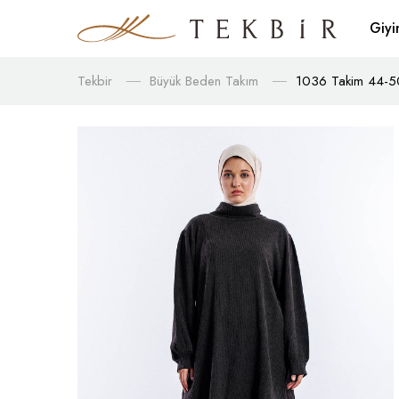
Giy
Tekbir
Büyük Beden Takım
1036 Takim 44-50 