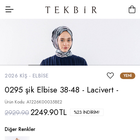
2026 KIŞ -
ELBISE
YENI
0295 şik Elbise 38-48 - Lacivert -
Ürün Kodu: A1226K00035BE2
2249.90
TL
2929.90
%23 İNDIRIM!
Diğer Renkler