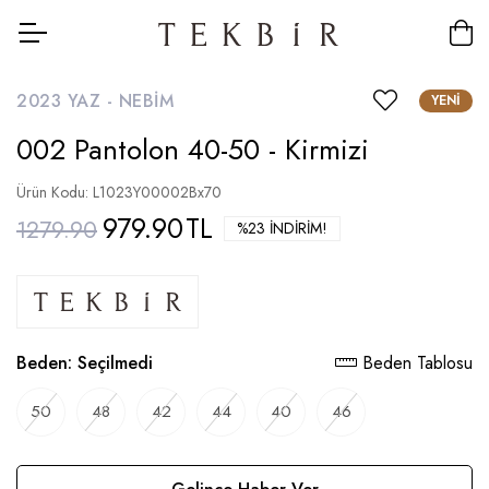
2023 YAZ -
NEBIM
YENI
002 Pantolon 40-50 - Kirmizi
Ürün Kodu: L1023Y00002Bx70
979.90
TL
1279.90
%23 İNDIRIM!
Beden:
Seçilmedi
Beden Tablosu
50
48
42
44
40
46